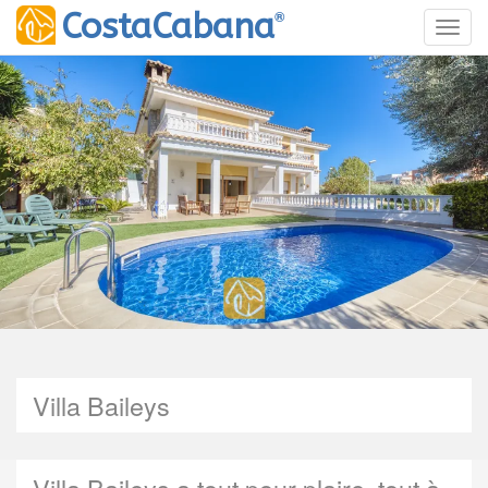
®
CostaCabana
Toggl
Villa Baileys