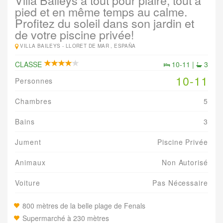
Villa Baileys a tout pour plaire, tout à
pied et en même temps au calme.
Profitez du soleil dans son jardin et
de votre piscine privée!
VILLA BAILEYS -
LLORET DE MAR , ESPAÑA
CLASSE
10-11 |
3
10-11
Personnes
Chambres
5
Bains
3
Jument
Piscine Privée
Animaux
Non Autorisé
Voiture
Pas Nécessaire
800 mètres de la belle plage de Fenals
Supermarché à 230 mètres