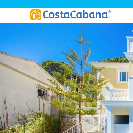
®
CostaCabana