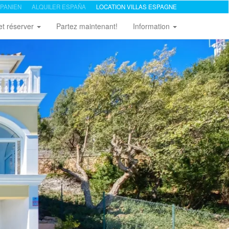
PANIEN
ALQUILER ESPAÑA
LOCATION VILLAS ESPAGNE
et réserver
Partez maintenant!
Information