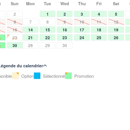
t
Sun
Mon
Tue
Wed
Thu
Fri
Sat
2
1
2
3
4
5
9
7
8
9
10
11
12
16
14
15
16
17
18
19
23
21
22
23
24
25
26
E
SALE
30
28
29
30
E
Légende du calendrier
ponible
Option
Sélectionné
Promotion