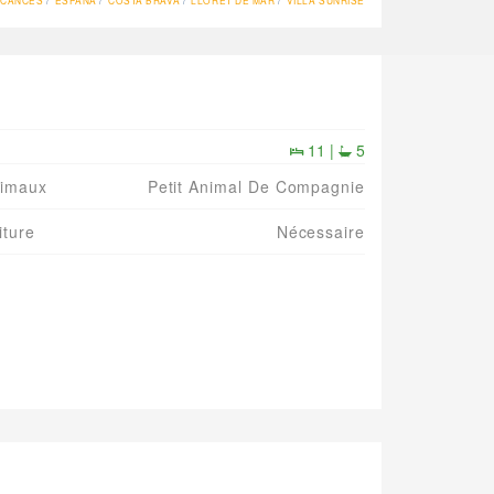
ACANCES
ESPAÑA
COSTA BRAVA
LLORET DE MAR
VILLA SUNRISE
11 |
5
imaux
Petit Animal De Compagnie
iture
Nécessaire