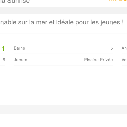
lla Sunrise
VILLAS DE V
nable sur la mer et idéale pour les jeunes !
11
Bains
5
An
5
Jument
Piscine Privée
Vo