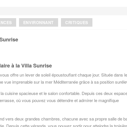
ANCES
ENVIRONNANT
CRITIQUES
 Sunrise
ire à la Villa Sunrise
ous offre un lever de soleil époustouflant chaque jour. Située dans l
ne vue imprenable sur la mer Méditerranée grâce à sa position suréle
e la cuisine spacieuse et le salon confortable. Depuis ces deux espac
errasse, où vous pouvez vous détendre et admirer le magnifique
scend vers deux grandes chambres, chacune avec sa propre salle de ba
 Depuis cette véranda, vous pouvez sortir pour atteindre la troisi