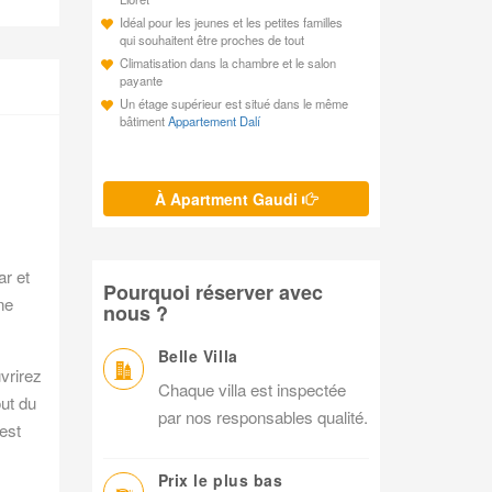
Idéal pour les jeunes et les petites familles
qui souhaitent être proches de tout
Climatisation dans la chambre et le salon
payante
Un étage supérieur est situé dans le même
bâtiment
Appartement Dalí
À Apartment Gaudi
r et
Pourquoi réserver avec
ne
nous ?
Belle Villa
vrirez
Chaque villa est inspectée
out du
par nos responsables qualité.
est
Prix le plus bas