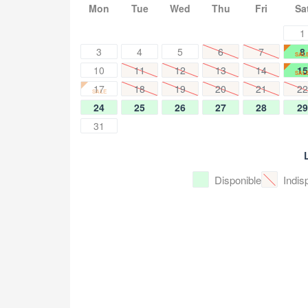
Mon
Tue
Wed
Thu
Fri
Sa
1
3
4
5
6
7
8
SAL
10
11
12
13
14
15
SAL
17
18
19
20
21
22
SALE
24
25
26
27
28
29
31
Disponible
Indis