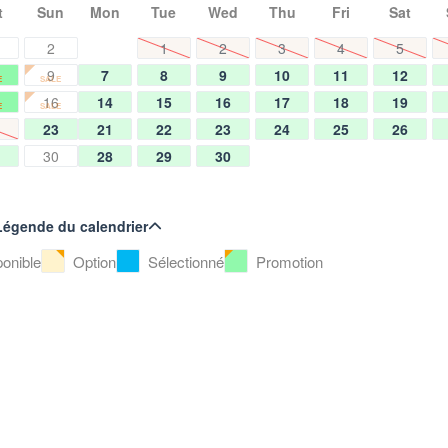
t
Sun
Mon
Tue
Wed
Thu
Fri
Sat
2
1
2
3
4
5
9
7
8
9
10
11
12
E
SALE
16
14
15
16
17
18
19
E
SALE
23
21
22
23
24
25
26
30
28
29
30
Légende du calendrier
ponible
Option
Sélectionné
Promotion