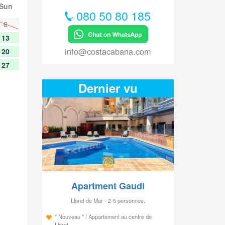
Sun
080 50 80 185
6
13
info@costacabana.com
20
27
Dernier vu
Apartment Gaudi
Lloret de Mar - 2-5 personnes.
* Nouveau * / Appartement au centre de
Lloret