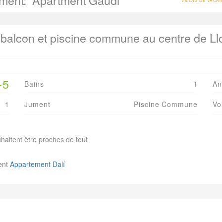
ement:
Apartment Gaudi
VILLAS DE VACA
balcon et piscine commune au centre de Llo
-5
Bains
1
An
1
Jument
Piscine Commune
Vo
ouhaitent être proches de tout
ent
Appartement Dalí