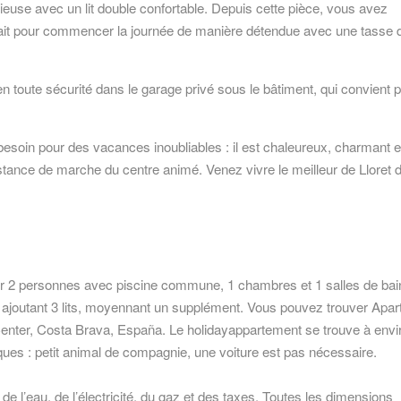
ieuse avec un lit double confortable. Depuis cette pièce, vous avez
fait pour commencer la journée de manière détendue avec une tasse 
n toute sécurité dans le garage privé sous le bâtiment, qui convient 
esoin pour des vacances inoubliables : il est chaleureux, charmant e
tance de marche du centre animé. Venez vivre le meilleur de Lloret 
 2 personnes avec piscine commune, 1 chambres et 1 salles de bain
 ajoutant 3 lits, moyennant un supplément. Vous pouvez trouver Apa
 Center, Costa Brava, España. Le holidayappartement se trouve à envi
es : petit animal de compagnie, une voiture est pas nécessaire.
 de l’eau, de l’électricité, du gaz et des taxes. Toutes les dimensions