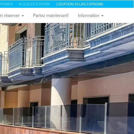
PANIEN
ALQUILER ESPAÑA
LOCATION VILLAS ESPAGNE
et réserver
Partez maintenant!
Information