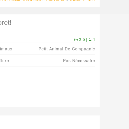
NCES
ESPAÑA
COSTA BRAVA
LLORET DE MAR
APARTMENT GAUDI
ret!
2-5 |
1
imaux
Petit Animal De Compagnie
iture
Pas Nécessaire