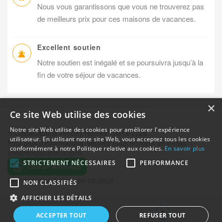
Nous vous garantissons que vous ne trouverez pas
de meilleurs prix pour ces maisons de vacances.
Excellent soutien
Notre soutien est inégalé et se poursuivra jusqu’à la
fin de votre séjour de vacances.
×
Ce site Web utilise des cookies
Notre site Web utilise des cookies pour améliorer l'expérience
®
© CostaCabana Holiday Homes
2013-2026
utilisateur. En utilisant notre site Web, vous acceptez tous les cookies
Pour plus d’informations, veuillez nous envoyer un e-mail :
conformément à notre Politique relative aux cookies.
En savoir plus
info@costacabana.com
STRICTEMENT NÉCESSAIRES
PERFORMANCE
Dernière mise à jour : 09-08-2026
NON CLASSIFIÉS
AFFICHER LES DÉTAILS
ACCEPTER TOUT
REFUSER TOUT