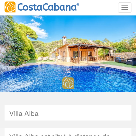
®
CostaCabana
Toggl
Villa Alba