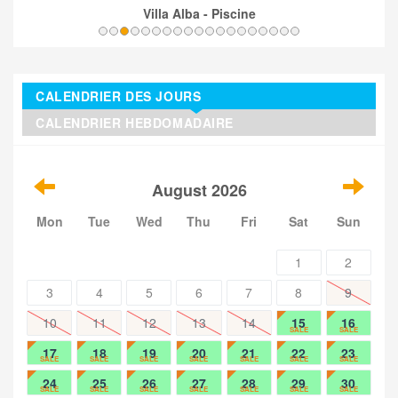
Villa Alba - Piscine
CALENDRIER DES JOURS
CALENDRIER HEBDOMADAIRE
August 2026
Mon
Tue
Wed
Thu
Fri
Sat
Sun
1
2
3
4
5
6
7
8
9
10
11
12
13
14
15
16
SALE
SALE
17
18
19
20
21
22
23
SALE
SALE
SALE
SALE
SALE
SALE
SALE
24
25
26
27
28
29
30
SALE
SALE
SALE
SALE
SALE
SALE
SALE