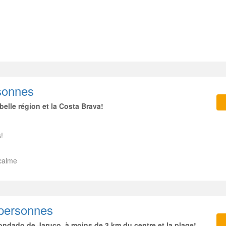
rsonnes
belle région et la Costa Brava!
!
 calme
 personnes
dado de Jaruco, à moins de 3 km du centre et la plage!