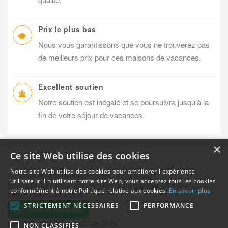
Prix le plus bas
Nous vous garantissons que vous ne trouverez pas
de meilleurs prix pour ces maisons de vacances.
Excellent soutien
Notre soutien est inégalé et se poursuivra jusqu’à la
fin de votre séjour de vacances.
×
Ce site Web utilise des cookies
Notre site Web utilise des cookies pour améliorer l'expérience
®
© CostaCabana Holiday Homes
2013-2026
utilisateur. En utilisant notre site Web, vous acceptez tous les cookies
Pour plus d’informations, veuillez nous envoyer un e-mail :
conformément à notre Politique relative aux cookies.
En savoir plus
info@costacabana.com
STRICTEMENT NÉCESSAIRES
PERFORMANCE
Dernière mise à jour : 07-08-2026
NON CLASSIFIÉS